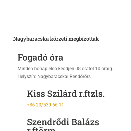
Nagybaracska körzeti megbízottak
Fogadó óra
Minden hónap első keddjén 08 órától 10 óráig.
Helyszín: Nagybaracskai Rendőrőrs
Kiss Szilárd r.ftzls.
+36 20/539 66 11
Szendrődi Balázs
r.ftörm.